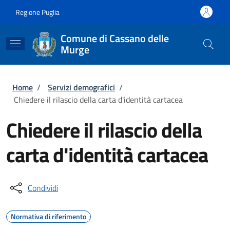
Salta al contenuto principale
Skip to footer content
Regione Puglia
Comune di Cassano delle
Murge
Briciole di pane
Home
/
Servizi demografici
/
Chiedere il rilascio della carta d'identità cartacea
Chiedere il rilascio della
carta d'identità cartacea
Condividi
Normativa di riferimento