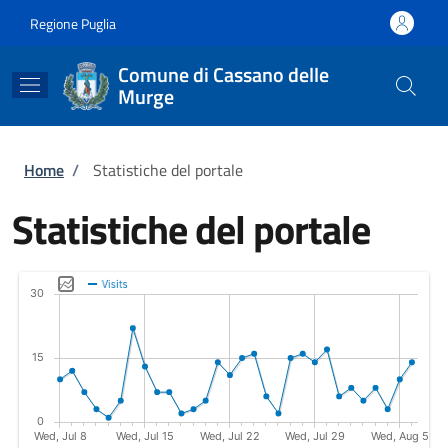
Salta al contenuto principale
Skip to footer content
Regione Puglia
Comune di Cassano delle
Murge
Briciole di pane
Home
/
Statistiche del portale
Statistiche del portale