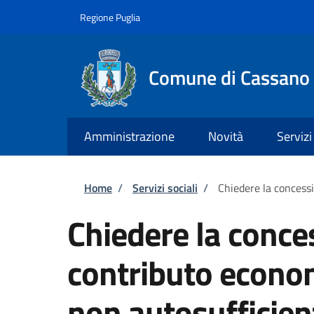
Salta al contenuto principale
Skip to footer content
Regione Puglia
Comune di Cassano 
Amministrazione
Novità
Servizi
Briciole di pane
Home
/
Servizi sociali
/
Chiedere la concess
Chiedere la conce
contributo econom
non autosufficien