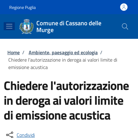
Salta al contenuto principale
Skip to footer content
Regione Puglia
Comune di Cassano delle
Murge
Briciole di pane
Home
/
Ambiente, paesaggio ed ecologia
/
Chiedere l'autorizzazione in deroga ai valori limite di
emissione acustica
Chiedere l'autorizzazione
in deroga ai valori limite
di emissione acustica
Condividi