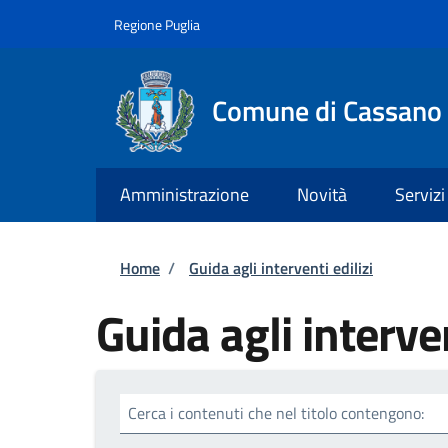
Salta al contenuto principale
Skip to footer content
Regione Puglia
Comune di Cassano 
Amministrazione
Novità
Servizi
Briciole di pane
Home
/
Guida agli interventi edilizi
Guida agli interven
Cerca i contenuti che nel titolo contengono: