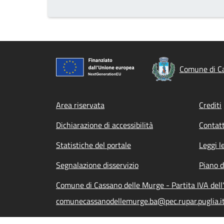
Comune di C
Footer menu
Area riservata
Crediti
Dichiarazione di accessibilità
Contatt
Statistiche del portale
Leggi l
Segnalazione disservizio
Piano d
Comune di Cassano delle Murge - Partita IVA de
comunecassanodellemurge.ba@pec.rupar.puglia.i