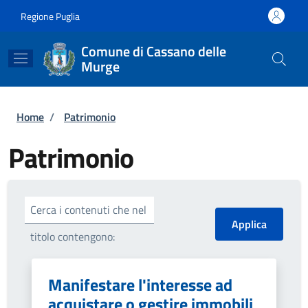
Salta al contenuto principale
Skip to footer content
Regione Puglia
Comune di Cassano delle
Murge
Briciole di pane
Home
/
Patrimonio
Patrimonio
Cerca i contenuti che nel
titolo contengono:
Manifestare l'interesse ad
acquistare o gestire immobili