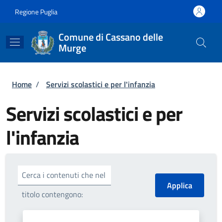
Salta al contenuto principale
Skip to footer content
Regione Puglia
Comune di Cassano delle
Murge
Briciole di pane
Home
/
Servizi scolastici e per l'infanzia
Servizi scolastici e per
l'infanzia
Cerca i contenuti che nel
titolo contengono: