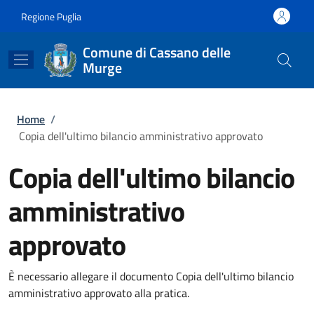
Salta al contenuto principale
Skip to footer content
Regione Puglia
Comune di Cassano delle
Murge
Briciole di pane
Home
/
Copia dell'ultimo bilancio amministrativo approvato
Copia dell'ultimo bilancio
amministrativo
approvato
È necessario allegare il documento Copia dell'ultimo bilancio
amministrativo approvato alla pratica.