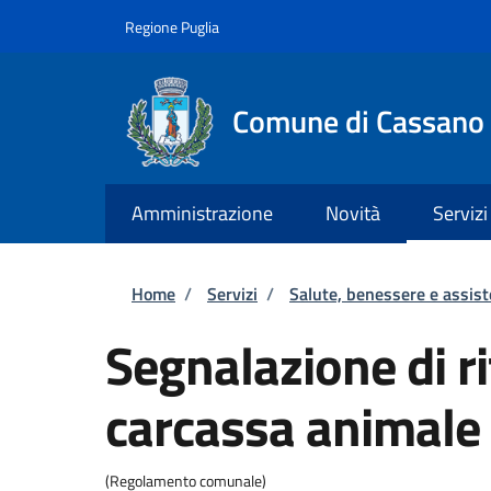
Salta al contenuto principale
Skip to footer content
Regione Puglia
Comune di Cassano 
Amministrazione
Novità
Servizi
Briciole di pane
Home
/
Servizi
/
Salute, benessere e assis
Segnalazione di r
carcassa animale
(Regolamento comunale)