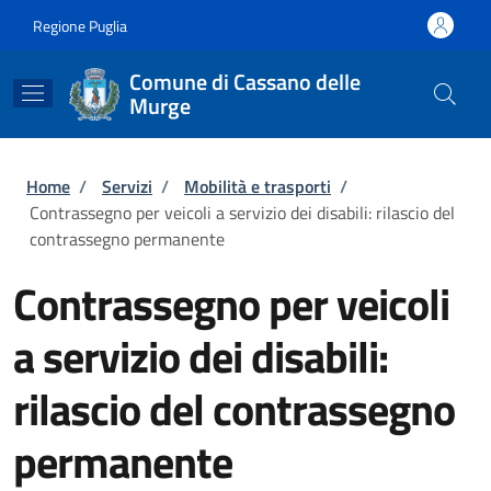
Salta al contenuto principale
Skip to footer content
Regione Puglia
Comune di Cassano delle
Murge
Briciole di pane
Home
/
Servizi
/
Mobilità e trasporti
/
Contrassegno per veicoli a servizio dei disabili: rilascio del
contrassegno permanente
Contrassegno per veicoli
a servizio dei disabili:
rilascio del contrassegno
permanente