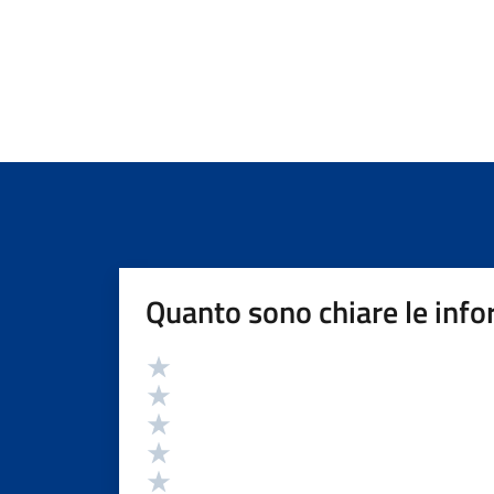
Quanto sono chiare le info
Valutazione
Valuta 5 stelle su 5
Valuta 4 stelle su 5
Valuta 3 stelle su 5
Valuta 2 stelle su 5
Valuta 1 stelle su 5