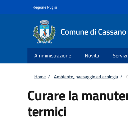
Salta al contenuto principale
Skip to footer content
Regione Puglia
Comune di Cassano 
Amministrazione
Novità
Servizi
Briciole di pane
Home
/
Ambiente, paesaggio ed ecologia
/
Curare la manuten
termici