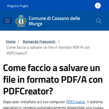
Salta al contenuto principale
Skip to footer content
Regione Puglia
Comune di Cassano delle
Murge
Briciole di pane
Home
/
Domande frequenti
/
Come faccio a salvare un file in formato PDF/A con
PDFCreator?
Come faccio a salvare un
file in formato PDF/A con
PDFCreator?
Dopo aver installato sul tuo computer
PDFCreator
, il sistema
operativo ti renderà automaticamente disponibile una nuova